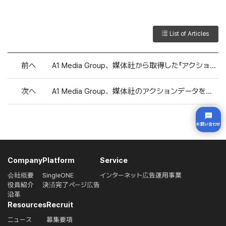
List of Articles
前へ
A1 Media Group、媒体社から取得した『アクションデータ』の分析結果を発表
次へ
A1 Media Group、媒体社のアクションデータを活用した広告商品『Brand Boost X（BBX）』の導入メディア数が50メディアを突破
お問い合わせ
Company
Platform
Service
会社概要
SingleONE
インターネット広告運用事業
役員紹介
決済完了ページ広告
沿革
Resources
Recruit
ニュース
募集要項