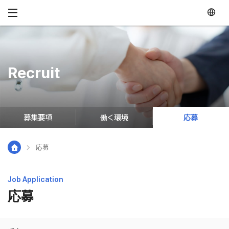
メニュースキップ
Recruit
募集要項
働く環境
応募
応募
Job Application
応募