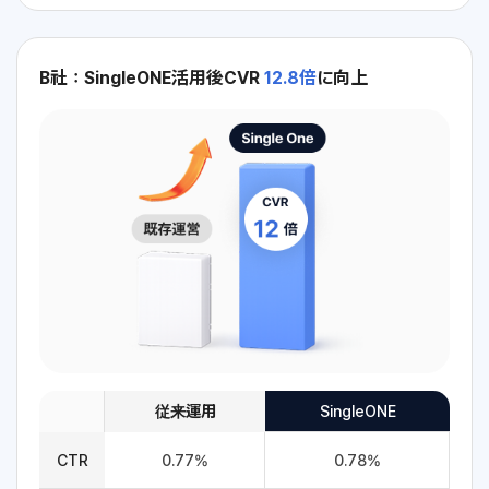
B社：SingleONE活用後CVR
12.8倍
に向上
従来運用
SingleONE
CTR
0.77%
0.78%