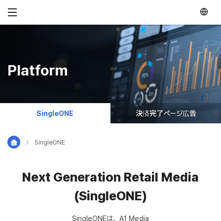
メニュースキップ
Platform
SingleONE
決済完了ページ広告
SingleONE
Next Generation Retail Media
(SingleONE)
SingleONEは、A1 Media