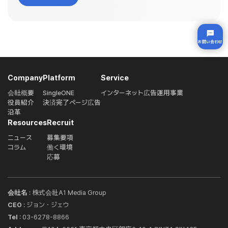
クノロジーへの投資に重点を置いている現れであり、A1
となります。 モルガンスタンレーの調査によると、世界
Media Groupの技術力と市場理解力を高く評価し、今
中で3億1,000万人が毎月、テレビやPCでコンソール駆
回の出資に至りました。これにより、eBay Japanは、
動のビデオゲームをプレイしており、ゲーム内広告市場
最適化された広告インフラをセラーに提供することで、
は米国だけで 短期的に年間20億米ドルに達すると予測
お問い合わせ
Qoo10を通じて日本市場に参入する海外の販売者、特
されています。 A1 Media Groupは、プレイヤーの楽し
に現在の韓国ブームを背景に成長する海外販売者にも対
みとパブリッシャーの収益最大化に向けて、PlayerWO
応した広告基盤を提供し、販売者の可視性向上・集
N™のゲーム内広告プラットフォームと共に、 日本と韓
客・売上最大化を支援してまいります。 eBay Japanマ
Company
Platform
Service
国で効果的かつ効率的な広告市場を立ち上げることに取
ーケティング本部長 Jaedon Kim コメント： 「今回のパ
り組んで参ります。 ■A1 Media Group ジョン・ジェウ
会社概要
SingleONE
インターネット広告運用事業
ートナーシップは単なる資本提携ではなく、eBayグルー
役員紹介
決済完了ページ広告
代表取締役 コメント 世界中のマーケッターたちは、モバ
プが描く共創型エコシステムの中核を担うものです。急
沿革
イル以外の環境でインパクトのあるプレミアム級のTV広
速に進化する日本のEC市場において、中小企業やスター
Resources
Recruit
告を活用し、世界中の18－35歳の若年層ユーザーにリー
トアップの販売者が成功するために必要なデジタルツー
チするための広告を渇望しています。PlayerWON™のゲ
ニュース
募集要項
ルで各企業のサポートに尽力していきます」 eBay Ventu
ーム内広告は、マーケッターが今まで使っていた広告よ
コラム
働く環境
res アンリ・ヤニマエギ コメント： 「A1 Media Groupへ
りもブランディングに効果があり、ターゲットの定着率
応募
の今回の投資は、韓国と日本の国境を越えた市場に対す
を高める効率的な広告になると確信しています。 ■Dav
るeBayの高い期待の一例です。世界クラスの技術と可
e Madden, Executive Vice President for Gaming an
能性を備えた革新的なソリューションをQoo10のセラー
d OTT at Simulmedia, Inc. コメント We’re thrilled to
‌会社名
: 株式会社A1 Media Group
に提供し続ける予定です」 A1 Media Group CEO ジョ
have A1 Media Group as a partner in PlayerWON™’s
ン・ジェウ コメント： 「eBay Venturesによる出資と評
CEO
: ジョン・ジェウ
mission to enhance and enrich the video game exp
価を大変光栄に思います。今後は、急速に成長する日韓
Tel
: 03-6278-8866
erience for players worldwide. （日本語訳） 世界中
を中心とした越境市場により高品質なサービスを提供す