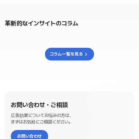
告のオプトイン限定プレイヤー主導型のフルスクリーン
Media Group（代表取締役：ジョン・ジェウ)は、「デー
定です。 A1 Media Groupは、年間広告取扱額が約78
ゲーム内広告プラットフォームです。 PlayerWONの事
タと技術でより良い未来を」というビジョンを実現するた
億円（約740億ウォン）のデジタルマーケティング企業
例によれば、広告対応ストリーミングやゲームプレイに
めに、韓国と日本でデジタルテクノロジーを駆使した、
です。2024年にマルチチャネル広告プラットフォーム「Si
干渉しないゲーム内広告がプレイヤーのエンゲージメン
マルチチャネル広告プラットフォーム「SingleONE（シン
革新的なインサイトのコラム
ngleOne」をスタートさせ、現在、韓国と日本のEC企業
トを向上させたことにより、ゲームプレイ回数が増えた
グルワン）」をオンラインマーケットプレイス企業向けに
向けにSingleOneを提供しています。SingleOneを使用
という結果が出ています。また、PlayerWON™が実施し
提供しています。 【株式会社A1 Media Group 概要】 社
すると、Meta、TikTok、LINE、Google、Criteoなどの
たアンケートによると77％のプレイヤーはゲーム内の報
名 ： 株式会社A1 Media Group 所在地： 東京都中央
さまざまな広告プラットフォームを1つのダッシュボード
酬を得るためにゲーム内広告を視聴する意向があると報
区銀座6-10-1 GINZA SIX 13F 代表者： 代表取締役 ジ
で統合して管理できるため、売上管理と予算配分を効率
告されています。PlayerWON™のプラットフォームによ
ョン・ジェウ お問い合わせ先 株式会社A1 Media Group
コラム一覧を見る
的に行うことができます。昨年3月から、Qoo10と提携
って、プレイヤーはTV広告レベルの高品質かつ完全スキ
担当：経営管理チーム 電話：03-6278-8866 メール：j
して「Qoo10 Single One」プラットフォームを運営し、こ
ップ可能なゲーム内広告の視聴可否を決められることに
p_info@a1mediagroup.com ウェブサイト：https://w
れまでに約500社以上のQoo10のセラー企業に提供して
加え、広告を最後まで視聴したプレイヤーはゲーム内で
ww.a1mediagroup.jp/ 📰 記事をもっと見る →
きました。 eBay Japanは、Single OneをQoo10の主
使用できる報酬を獲得できます。 PlayerWON™のプラッ
要なセラー向け広告ツールとして活用し、特に海外企業
トフォームは、ゲームのパブリッシャーやデベロッパーに
が、日本進出の初期段階で抱える日本での広告制限に関
対し、プレイヤーの参加率と維持率をブーストすると同
する問題点を、SingleOneを利用することでまとめて解
時に、マネタイズを増加させる機会を提供します。 現
決できるコアソリューションとして提供します。2028年
お問い合わせ・ご相談
在、F2Pゲームのプレーヤーの90％がゲーム内課金やシ
までに年平均 20% 以上の成長が見込まれる日本のEC広
ーズンパスの購入を行っていないため、 オプトイン広告
告市場において、セラーにカスタマイズされたこの広告
広告効果についてお悩みの方は、
市場はいまだに未開拓の巨大な収益源があると言えま
サービスを提供し、圧倒的なプラットフォーム競争力を
まずはお気軽にご相談ください。
す。広告主様はPlayerWON™を導入することにより、競
確保する戦略を立てています。 今回の戦略的出資は、e
争やゲームプレイに関係なく、今までリーチが難しかっ
Bay VenturesがEC市場のイノベーションを拡大するテ
お問い合わせ
た若年層をより効率的にターゲティングすることが可能