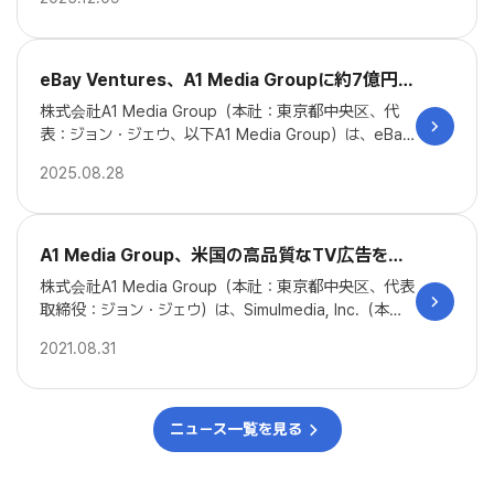
したと発表した。 「Best Creative-SA」は、NAVERのパ
部 チームリーダー イ・ユンジェ 右側：プラットフォーム
ートナー企業のうち、検索広告のクリエイティブ領域に
本部 本部長 チョン・ジェミン) マーケティングテック部
おいて最も卓越した成果を挙げた代理店の優秀キャンペ
門大賞を受賞した「SingleONE（シングルワン）」は、Me
ーンに授与される賞である。LFモールは、クリエイティ
eBay Ventures、A1 Media Groupに約7億円を
ta・TikTok・Googleなどのグローバルメディアとデータ
ブのA/Bテストを通じて、広告主のキャンペーンにおける
投資
を連携し、高精度な広告配信を行い、売上を向上させる
株式会社A1 Media Group（本社：東京都中央区、代
実際の成果（パフォーマンス）を向上させた点が高く評
優れたEコマース広告ソリューションとして高く評価され
表：ジョン・ジェウ、以下A1 Media Group）は、eBay
価された。 キャンペーンを担当したキム・スルギ チーム
ました。 SingleONEは、2024年1月の本格的なサービス
Japan合同会社がPR TIMESにて発表した以下のプレス
長は、「LFモールの広告運用代行を3年間担当する中で、
2025.08.28
開始以来、グローバルEコマースプラットフォームである
リリースを転載いたします。 Qoo10と連携し、日韓間の
良い成果を出すために絶えず挑戦し続けたメンバーたち
Qoo10 Japan（キューテンジャパン）内の600以上の国
越境ECエコシステムを強化 eBay Japan合同会社（本
の努力が実を結んだ」とし、「今後も国内外の媒体社によ
内外ブランド企業が広告成果を最大化するために活用す
社：東京都港区、代表：グ・ジャヒョン、以下eBay Ja
る新規広告商品の活用を強化し、広告主のニーズに合わ
るソリューションとして今も拡大中となります。 投資実
pan）は、eBayのコーポレート・ベンチャー・キャピタ
A1 Media Group、米国の高品質なTV広告を配
せた戦略設計に最善を尽くしていく」と述べた。 A1は、1
績：A1 Media Groupは、Qoo10 Japanの親会社である
ル部門であるeBay Venturesが、EC広告ソリューション
信するゲーム広告プラットフォーム“PlayerWON
0年余りにわたりNAVERと協力し、検索広告における競
株式会社A1 Media Group（本社：東京都中央区、代表
eBayの企業型ベンチャーキャピタル（CVC）であるeBa
に特化したデジタルマーケティング企業A1 Media Grou
争力を基盤として、広告主に最適なマーケティング戦略
™” と日本および韓国市場において独占販売契約
取締役：ジョン・ジェウ）は、Simulmedia, Inc.（本
y Venturesから、2025年7月にシリーズB投資を受けま
pへ、シリーズBラウンドで約7億円（約470万米ドル）
を提案してきた。現在は検索広告の枠を超え、プラット
社：アメリカ合衆国ニューヨーク州、CEO：Dave Mor
を締結
した。 A1 Media Group 代表取締役 ジョン・ジェウ氏
の戦略的出資を実施したことをお知らせします。 2025
2021.08.31
フォーム開発やブランディングなどへ事業領域を拡大
gan）が提供するTV広告レベルの高品質広告を配信する
のコメント 「今回の受賞は、技術革新とデータに基づい
年7月11日に完了したこの投資は、アジア太平洋地域の
し、パフォーマンス広告代理店としての地位を確固たる
「PlayerWON™」の日本および韓国市場における独占販売
た戦略で、お客様のビジネス成長を支援するA1 Media
越境ECにおけるイノベーションの推進と、日本市場にお
ものにしている。
契約を締結いたしました。 PlayerWON™は、基本無料
Groupの能力が認められた結果で大変喜ばしく思ってお
けるeBayグループのマーケティング基盤強化を目的とし
プレイ（F2P）のPCおよびコンソールゲームプレイヤー
ニュース一覧を見る
ります。今後も韓国と日本市場を超え、差別化されたグ
たものです。特にマーケティング基盤を持たない中小規
たちに対し、ゲーム内動画広告を視聴する報酬としてゲ
ローバルデジタルマーケティングソリューションを継続的
模のセラー（販売者）とともに、成長するエコシステム
ーム内仮想通貨やアイテムを提供する、業界初のTV広
に提供していきます。」 【A1 Media Groupについて】 A1
を構築し、広告分野でのマーケティング力を強化する予