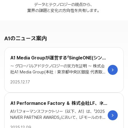
データとテクノロジーの視点から、
業界の課題と変化の方向性を共有します。
A1のニュース案内
A1 Media Groupが運営する「SingleONE(シング
ルワン)」が「2025年大韓民国デジタル広告大賞(K
～ グローバルアドテクノロジーの実力を証明 ～ 株式会
ODAF)」のマーケティングテック部門で大賞を受
社A1 Media Group(本社：東京都中央区銀座 代表取締
役：ジョン・ジェウ)が提供する「SingleONE(シングルワ
賞！
2025.12.17
ン)」が、韓国デジタル広告協会(KODAF)が主催する「202
5年大韓民国デジタル広告大賞」において、マーケティン
グテック部門の大賞を受賞しました。 A1 Media Group
は、本授賞式でマーケティングテック部門大賞、子会社
A1 Performance Factory ＆ 株式会社LF、ネイ
のA1 Performance Factoryでは、検索広告パフォーマ
バー「Best Creative-SA」を受賞
A1パフォーマンスファクトリー（以下、A1）は、「2025
ンス（小型）部門大賞、優秀賞を受賞しました。 これ
NAVER PARTNER AWARDS」において、LFモールのキャ
は、同社の革新的な広告ソリューションを業界内で高く
ンペーンが「Best Creative-SA（検索広告）」部門を受賞
評価頂いた結果になります。 (中央：マーケティング本
2025.12.09