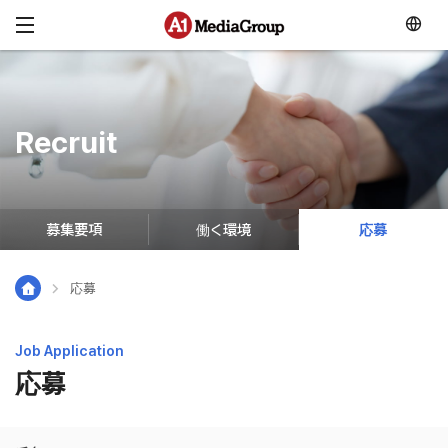
メニュースキップ
Recruit
募集要項
働く環境
応募
応募
Job Application
応募